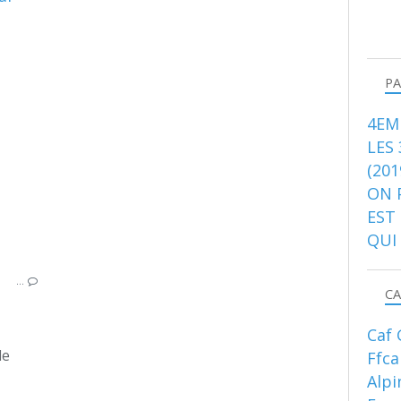
CASCADE DE GLACE
SKI DE RANDONNÉE
TATRAS
CARPATES
PA
HAUT TATRAS
SLOVAQUIE
4EM
CAF GIRLS GRAND EST
LES
FFCAM
(201
ON 
EST
QUI
…
CA
Caf 
de
Ffc
Alpi