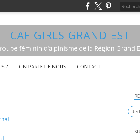
CAF GIRLS GRAND EST
roupe féminin d'alpinisme de la Région Grand E
S ?
ON PARLE DE NOUS
CONTACT
R
s
rnal
SU
ALPINISME