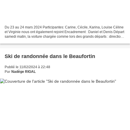
Du 23 au 24 mars 2024 Participantes: Carine, Cécile, Karina, Louise Céline
et Virginie nous ont également rejoint Encadrement : Daniel et Denis Départ
samedi matin, la voiture chargée comme lors des grands départs : direction
la Suisse ! C’est avec beaucoup...
Ski de randonnée dans le Beaufortin
Publié le 11/02/2024 à 22:48
Par
Nadège RIGAL