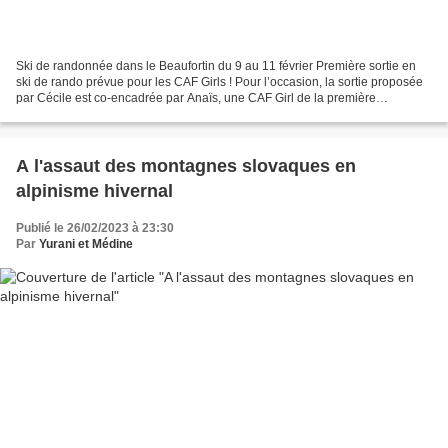
Ski de randonnée dans le Beaufortin du 9 au 11 février Première sortie en
ski de rando prévue pour les CAF Girls ! Pour l’occasion, la sortie proposée
par Cécile est co-encadrée par Anaïs, une CAF Girl de la première
promotion qui vit désormais à Chambéry...
A l'assaut des montagnes slovaques en
alpinisme hivernal
Publié le 26/02/2023 à 23:30
Par
Yurani et Médine