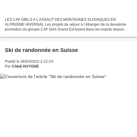
LES CAF GIRLS A L’ASSAUT DES MONTAGNES SLOVAQUES EN
ALPINISME HIVERNAL Les projets de séjour à l’étranger de la deuxième
promotion du groupe CAF Girls Grand Est fusent dans les esprits depuis
déjà un an. Difficile de choisir entre la Norvège pour de cascade...
Ski de randonnée en Suisse
Publié le 26/03/2022 à 22:14
Par
Chloé HUYGHE