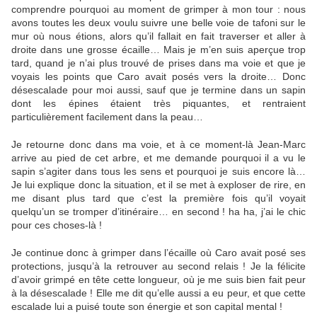
comprendre pourquoi au moment de grimper à mon tour : nous
avons toutes les deux voulu suivre une belle voie de tafoni sur le
mur où nous étions, alors qu’il fallait en fait traverser et aller à
droite dans une grosse écaille… Mais je m’en suis aperçue trop
tard, quand je n’ai plus trouvé de prises dans ma voie et que je
voyais les points que Caro avait posés vers la droite… Donc
désescalade pour moi aussi, sauf que je termine dans un sapin
dont les épines étaient très piquantes, et rentraient
particulièrement facilement dans la peau…
Je retourne donc dans ma voie, et à ce moment-là Jean-Marc
arrive au pied de cet arbre, et me demande pourquoi il a vu le
sapin s’agiter dans tous les sens et pourquoi je suis encore là…
Je lui explique donc la situation, et il se met à exploser de rire, en
me disant plus tard que c’est la première fois qu’il voyait
quelqu’un se tromper d’itinéraire… en second ! ha ha, j’ai le chic
pour ces choses-là !
Je continue donc à grimper dans l’écaille où Caro avait posé ses
protections, jusqu’à la retrouver au second relais ! Je la félicite
d’avoir grimpé en tête cette longueur, où je me suis bien fait peur
à la désescalade ! Elle me dit qu’elle aussi a eu peur, et que cette
escalade lui a puisé toute son énergie et son capital mental !