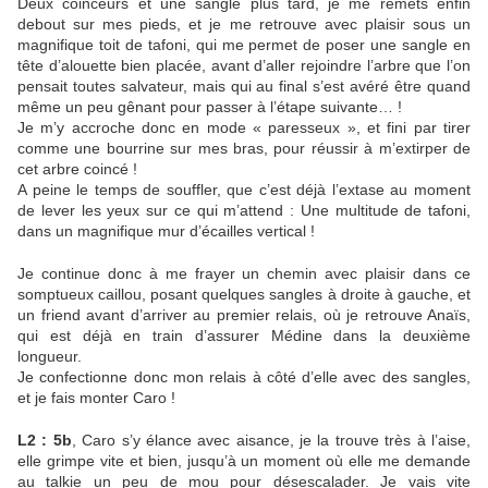
Deux coinceurs et une sangle plus tard, je me remets enfin
debout sur mes pieds, et je me retrouve avec plaisir sous un
magnifique toit de tafoni, qui me permet de poser une sangle en
tête d’alouette bien placée, avant d’aller rejoindre l’arbre que l’on
pensait toutes salvateur, mais qui au final s’est avéré être quand
même un peu gênant pour passer à l’étape suivante… !
Je m’y accroche donc en mode « paresseux », et fini par tirer
comme une bourrine sur mes bras, pour réussir à m’extirper de
cet arbre coincé !
A peine le temps de souffler, que c’est déjà l’extase au moment
de lever les yeux sur ce qui m’attend : Une multitude de tafoni,
dans un magnifique mur d’écailles vertical !
Je continue donc à me frayer un chemin avec plaisir dans ce
somptueux caillou, posant quelques sangles à droite à gauche, et
un friend avant d’arriver au premier relais, où je retrouve Anaïs,
qui est déjà en train d’assurer Médine dans la deuxième
longueur.
Je confectionne donc mon relais à côté d’elle avec des sangles,
et je fais monter Caro !
L2 : 5b
, Caro s’y élance avec aisance, je la trouve très à l’aise,
elle grimpe vite et bien, jusqu’à un moment où elle me demande
au talkie un peu de mou pour désescalader. Je vais vite